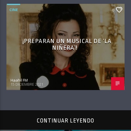
CINE
0
¡PREPARAN UN MUSICAL DE ‘LA
NIÑERA’!
Haahil FM
15 DICIEMBRE 2021
CONTINUAR LEYENDO