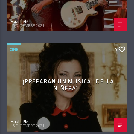
Haahil FM
15 DICIEMBRE 2021
CINE
0
¡PREPARAN UN MUSICAL DE ‘LA
NIÑERA’!
Haahil FM
15 DICIEMBRE 2021