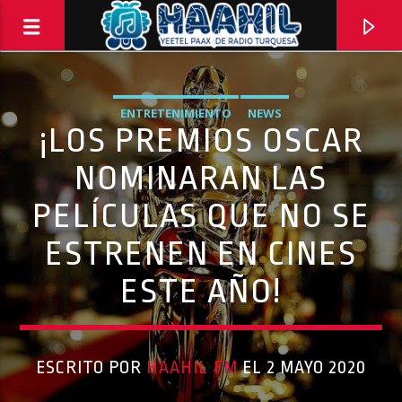
ENTRETENIMIENTO
NEWS
¡LOS PREMIOS OSCAR
NOMINARAN LAS
PELÍCULAS QUE NO SE
ESTRENEN EN CINES
ESTE AÑO!
PROGRAMA ACTUAL
ESCRITO POR
HAAHIL FM
EL 2 MAYO 2020
BACK TO ROCK
3:00 PM
5:00 PM