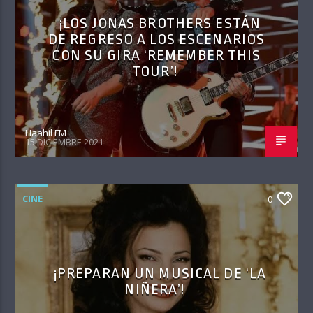
¡LOS JONAS BROTHERS ESTÁN
DE REGRESO A LOS ESCENARIOS
CON SU GIRA ‘REMEMBER THIS
TOUR’!
Haahil FM
15 DICIEMBRE 2021
CINE
0
¡PREPARAN UN MUSICAL DE ‘LA
NIÑERA’!