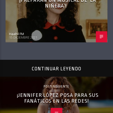
¡PREPARAN UN MUSICAL DE ‘LA
NIÑERA’!
Haahil FM
15 DICIEMBRE 2021
CONTINUAR LEYENDO
POST SIGUIENTE
¡JENNIFER LÓPEZ POSA PARA SUS
FANÁTICOS EN LAS REDES!