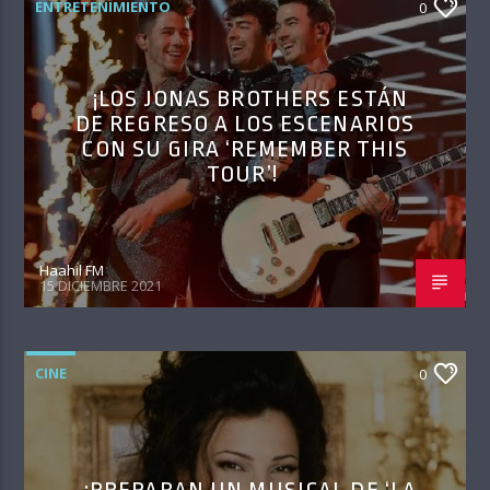
ENTRETENIMIENTO
0
¡LOS JONAS BROTHERS ESTÁN
DE REGRESO A LOS ESCENARIOS
CON SU GIRA ‘REMEMBER THIS
TOUR’!
Haahil FM
15 DICIEMBRE 2021
CINE
0