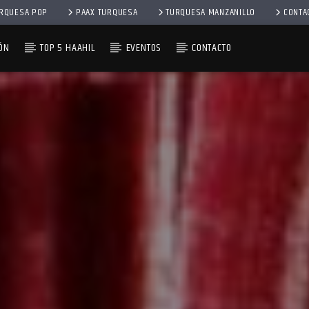
RQUESA POP
PAAX TURQUESA
TURQUESA MANZANILLO
CONTA
ÓN
TOP 5 HAAHIL
EVENTOS
CONTACTO