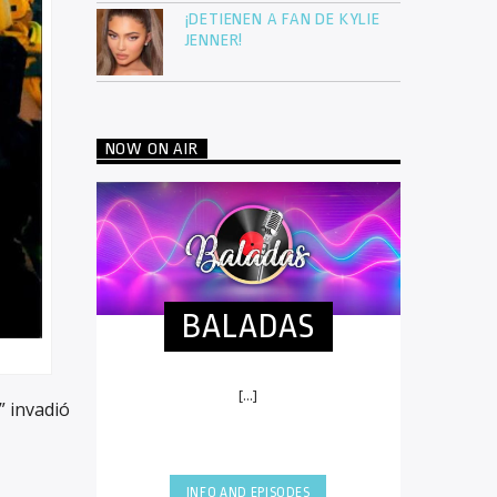
¡DETIENEN A FAN DE KYLIE
JENNER!
NOW ON AIR
BALADAS
[...]
” invadió
INFO AND EPISODES