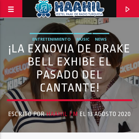
ENTRETENIMIENTO
MUSIC
NEWS
¡LA EXNOVIA DE DRAKE
BELL EXHIBE EL
PASADO DEL
CANTANTE!
ESCRITO POR
HAAHIL FM
EL 13 AGOSTO 2020
PROGRAMA ACTUAL
INFORMATIVO TURQUESA – 1RA EMISIÓN
6:30 AM
8:30 AM