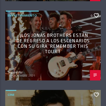
ENTRETENIMIENTO
0
¡LOS JONAS BROTHERS ESTÁN
DE REGRESO A LOS ESCENARIOS
CON SU GIRA ‘REMEMBER THIS
TOUR’!
Haahil FM
15 DICIEMBRE 2021
CINE
0