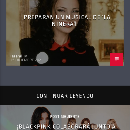
¡PREPARAN UN MUSICAL DE ‘LA
NIÑERA’!
Haahil FM
15 DICIEMBRE 2021
CONTINUAR LEYENDO
POST SIGUIENTE
¡BLACKPINK COLABORARÁ JUNTO A