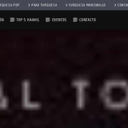
RQUESA POP
PAAX TURQUESA
TURQUESA MANZANILLO
CONTA
ÓN
TOP 5 HAAHIL
EVENTOS
CONTACTO
YA