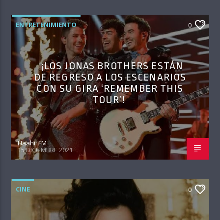
ENTRETENIMIENTO
0
¡LOS JONAS BROTHERS ESTÁN
DE REGRESO A LOS ESCENARIOS
CON SU GIRA ‘REMEMBER THIS
TOUR’!
Haahil FM
15 DICIEMBRE 2021
CINE
0