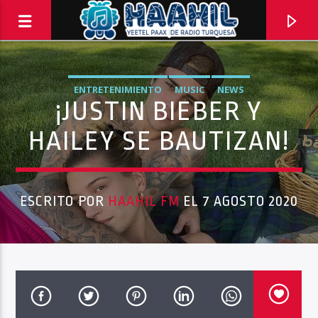
ENTRETENIMIENTO
MUSIC
NEWS
¡JUSTIN BIEBER Y
HAILEY SE BAUTIZAN!
ESCRITO POR
HAAHIL FM
EL 7 AGOSTO 2020
PROGRAMA ACTUAL
INFORMATIVO TURQUESA – 1RA EMISIÓN
6:30 AM
8:30 AM