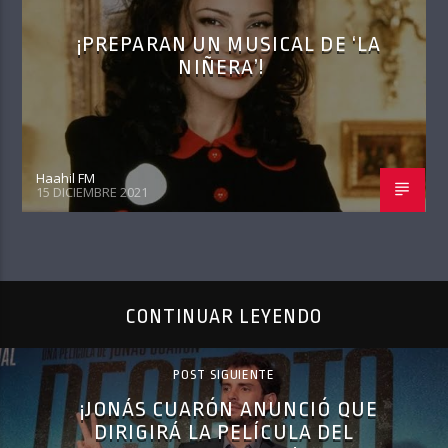
¡PREPARAN UN MUSICAL DE ‘LA
NIÑERA’!
Haahil FM
15 DICIEMBRE 2021
CONTINUAR LEYENDO
POST SIGUIENTE
¡JONÁS CUARÓN ANUNCIÓ QUE
DIRIGIRÁ LA PELÍCULA DEL