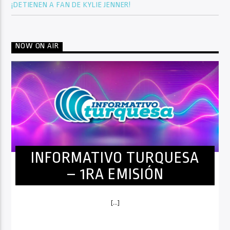
¡DETIENEN A FAN DE KYLIE JENNER!
NOW ON AIR
INFORMATIVO TURQUESA
– 1RA EMISIÓN
[...]