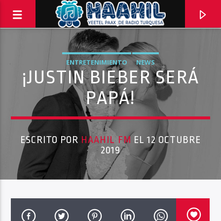
ENTRETENIMIENTO
NEWS
¡JUSTIN BIEBER SERÁ
PAPÁ!
ESCRITO POR
HAAHIL FM
EL 12 OCTUBRE
2019
PROGRAMA ACTUAL
INFORMATIVO TURQUESA – 1RA EMISIÓN
6:30 AM
8:30 AM