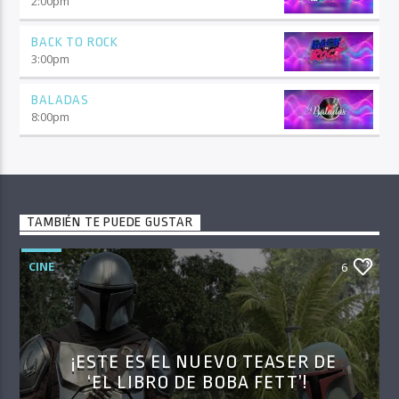
2:00
pm
BACK TO ROCK
3:00
pm
BALADAS
8:00
pm
TAMBIÉN TE PUEDE GUSTAR
CINE
6
¡ESTE ES EL NUEVO TEASER DE
‘EL LIBRO DE BOBA FETT’!