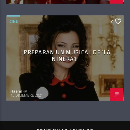
CINE
0
¡PREPARAN UN MUSICAL DE ‘LA
NIÑERA’!
Haahil FM
15 DICIEMBRE 2021