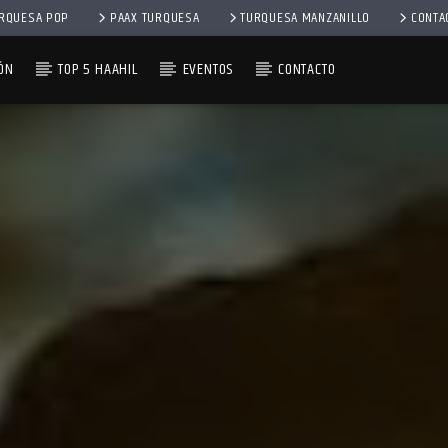
RQUESA POP
PAAX TURQUESA
TURQUESA MANZANILLO
CONTA
ÓN
TOP 5 HAAHIL
EVENTOS
CONTACTO