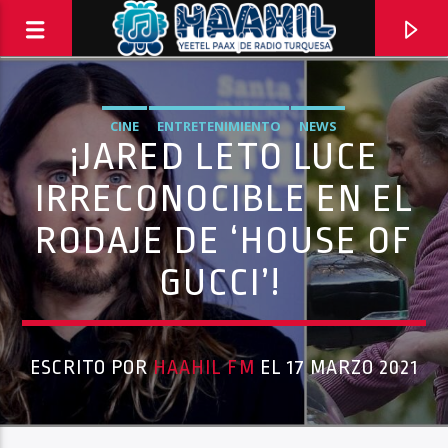
CINE
ENTRETENIMIENTO
NEWS
¡JARED LETO LUCE
IRRECONOCIBLE EN EL
RODAJE DE ‘HOUSE OF
GUCCI’!
ESCRITO POR
HAAHIL FM
EL 17 MARZO 2021
PROGRAMA ACTUAL
BACK TO ROCK
3:00 PM
5:00 PM