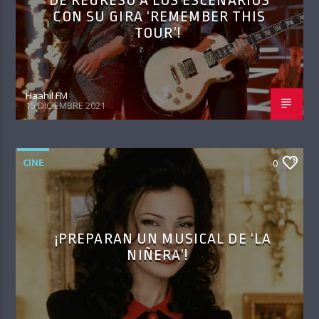
DE REGRESO A LOS ESCENARIOS
CON SU GIRA ‘REMEMBER THIS
TOUR’!
Haahil FM
15 DICIEMBRE 2021
CINE
0
¡PREPARAN UN MUSICAL DE ‘LA
NIÑERA’!