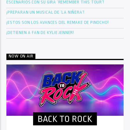
ESCENARIOS CON SU GIRA ‘REMEMBER THIS TOUR’!
¡PREPARAN UN MUSICAL DE ‘LA NIÑERA’!
¡ESTOS SON LOS AVANCES DEL REMAKE DE PINOCHO!
¡DETIENEN A FAN DE KYLIE JENNER!
NOW ON AIR
BACK TO ROCK