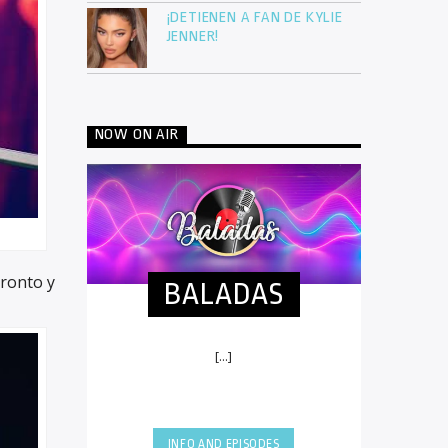
¡DETIENEN A FAN DE KYLIE
JENNER!
NOW ON AIR
oronto y
BALADAS
[...]
INFO AND EPISODES