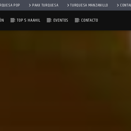
RQUESA POP
PAAX TURQUESA
TURQUESA MANZANILLO
CONTA
ÓN
TOP 5 HAAHIL
EVENTOS
CONTACTO