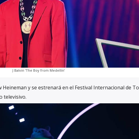
J Balvin ‘The Boy from Medellín’
ew Heineman y se estrenará en el Festival Internacional de T
 televisivo.