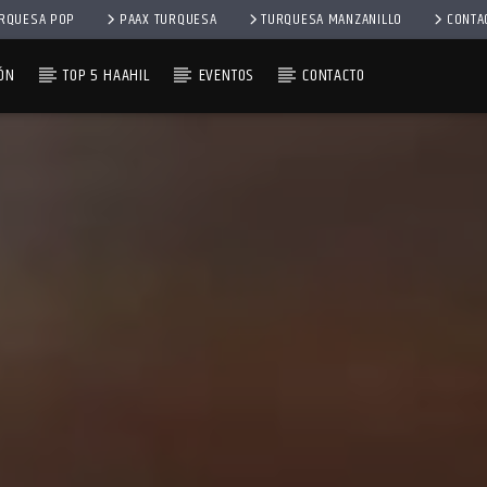
RQUESA POP
PAAX TURQUESA
TURQUESA MANZANILLO
CONTA
ÓN
TOP 5 HAAHIL
EVENTOS
CONTACTO