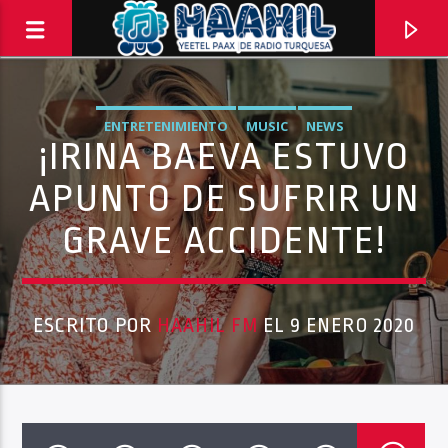
ENTRETENIMIENTO
MUSIC
NEWS
¡IRINA BAEVA ESTUVO
APUNTO DE SUFRIR UN
GRAVE ACCIDENTE!
ESCRITO POR
HAAHIL FM
EL 9 ENERO 2020
PROGRAMA ACTUAL
EL BAÑO MX
3:00 PM
5:00 PM