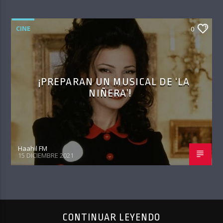
CINE
0
¡PREPARAN UN MUSICAL DE ‘LA
NIÑERA’!
Haahil FM
15 DICIEMBRE 2021
CONTINUAR LEYENDO