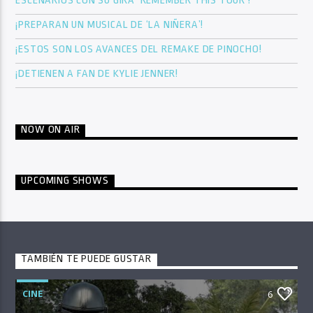
ESCENARIOS CON SU GIRA ‘REMEMBER THIS TOUR’!
¡PREPARAN UN MUSICAL DE ‘LA NIÑERA’!
¡ESTOS SON LOS AVANCES DEL REMAKE DE PINOCHO!
¡DETIENEN A FAN DE KYLIE JENNER!
NOW ON AIR
UPCOMING SHOWS
TAMBIÉN TE PUEDE GUSTAR
CINE
6