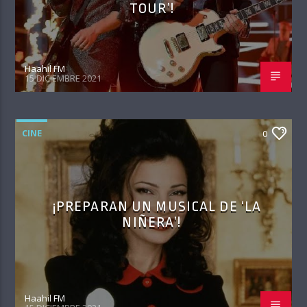
TOUR’!
Haahil FM
15 DICIEMBRE 2021
CINE
0
¡PREPARAN UN MUSICAL DE ‘LA
NIÑERA’!
Haahil FM