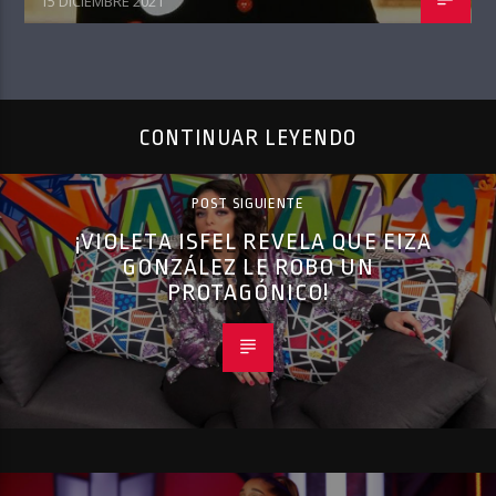
15 DICIEMBRE 2021
CONTINUAR LEYENDO
POST SIGUIENTE
¡VIOLETA ISFEL REVELA QUE EIZA
GONZÁLEZ LE ROBO UN
PROTAGÓNICO!