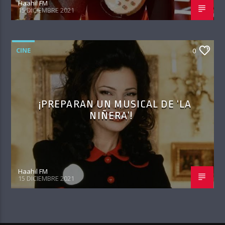
Haahil FM
15 DICIEMBRE 2021
CINE
0
¡PREPARAN UN MUSICAL DE ‘LA
NIÑERA’!
Haahil FM
15 DICIEMBRE 2021