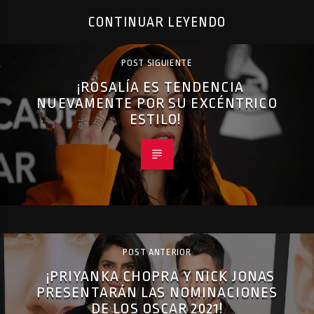
CONTINUAR LEYENDO
POST SIGUIENTE
¡ROSALÍA ES TENDENCIA
NUEVAMENTE POR SU EXCÉNTRICO
ESTILO!
POST ANTERIOR
¡PRIYANKA CHOPRA Y NICK JONAS
PRESENTARÁN LAS NOMINACIONES
DE LOS OSCAR 2021!