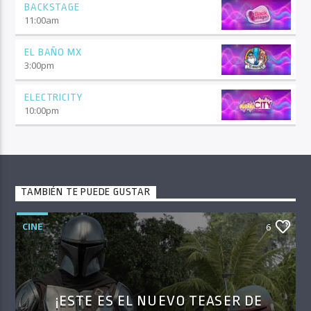
BACKSTAGE
11:00
am
EL BAÑO MX
3:00
pm
ELECTRICITY
10:00
pm
TAMBIÉN TE PUEDE GUSTAR
CINE
6
¡ESTE ES EL NUEVO TEASER DE