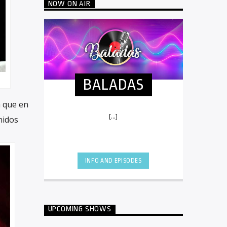
NOW ON AIR
BALADAS
a que en
[...]
nidos
INFO AND EPISODES
UPCOMING SHOWS