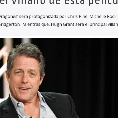
 el villano de esta pelícu
Dragones’ será protagonizada por Chris Pine, Michelle Rodr
Bridgerton’. Mientras que, Hugh Grant será el principal villan