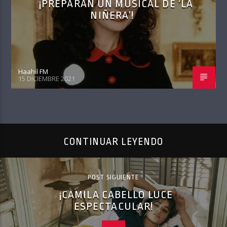
¡PREPARAN UN MUSICAL DE ‘LA
NIÑERA’!
Haahil FM
15 DICIEMBRE 2021
CONTINUAR LEYENDO
POST SIGUIENTE
¡CAMILA CABELLO LUCE
ESPECTACULAR!