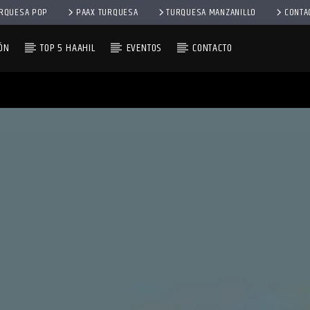
RQUESA POP
PAAX TURQUESA
TURQUESA MANZANILLO
CONTA
ÓN
TOP 5 HAAHIL
EVENTOS
CONTACTO