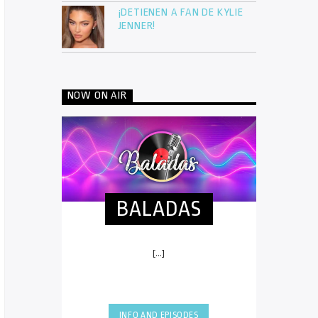
¡DETIENEN A FAN DE KYLIE
JENNER!
NOW ON AIR
BALADAS
[...]
INFO AND EPISODES