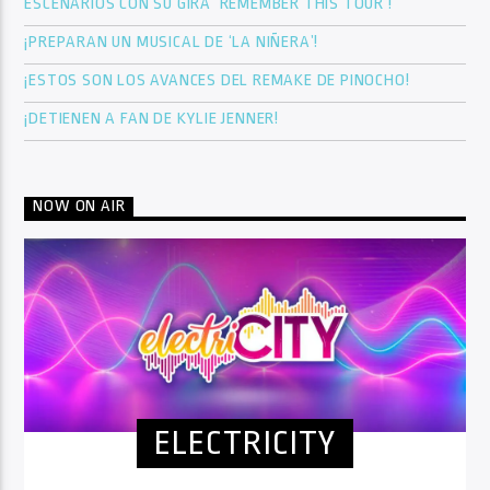
ESCENARIOS CON SU GIRA ‘REMEMBER THIS TOUR’!
¡PREPARAN UN MUSICAL DE ‘LA NIÑERA’!
¡ESTOS SON LOS AVANCES DEL REMAKE DE PINOCHO!
¡DETIENEN A FAN DE KYLIE JENNER!
NOW ON AIR
ELECTRICITY