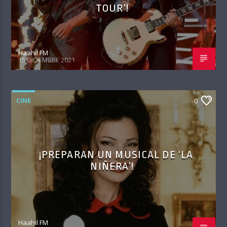
TOUR’!
Haahil FM
15 DICIEMBRE 2021
CINE
0
¡PREPARAN UN MUSICAL DE ‘LA
NIÑERA’!
Haahil FM