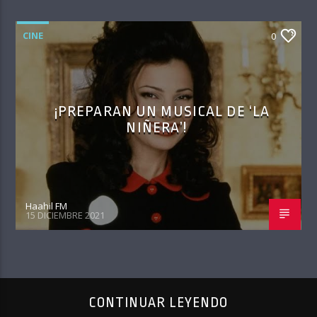
CINE
0
¡PREPARAN UN MUSICAL DE ‘LA
NIÑERA’!
Haahil FM
15 DICIEMBRE 2021
CONTINUAR LEYENDO