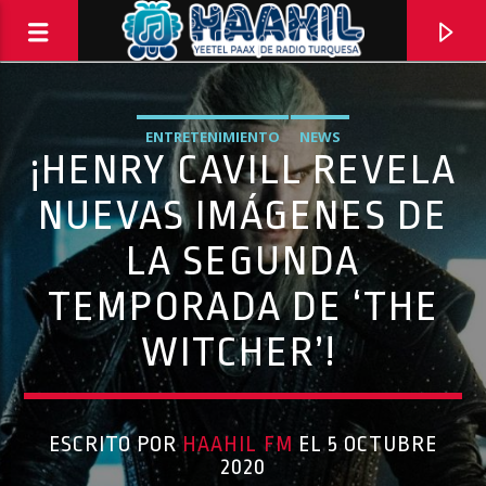
ENTRETENIMIENTO
NEWS
¡HENRY CAVILL REVELA
NUEVAS IMÁGENES DE
LA SEGUNDA
TEMPORADA DE ‘THE
WITCHER’!
PROGRAMA ACTUAL
ESCRITO POR
HAAHIL FM
EL 5 OCTUBRE
ELECTRICITY
2020
10:00 PM
11:59 PM