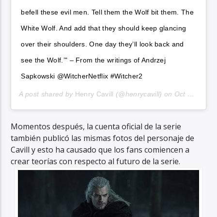
befell these evil men. Tell them the Wolf bit them. The
White Wolf. And add that they should keep glancing
over their shoulders. One day they’ll look back and
see the Wolf.’" – From the writings of Andrzej
Sapkowski @WitcherNetflix #Witcher2
A post shared by
Henry Cavill
(@henrycavill) on
Oct 5, 2020 at 5:59am PDT
Momentos después, la cuenta oficial de la serie
también publicó las mismas fotos del personaje de
Cavill y esto ha causado que los fans comiencen a
crear teorías con respecto al futuro de la serie.