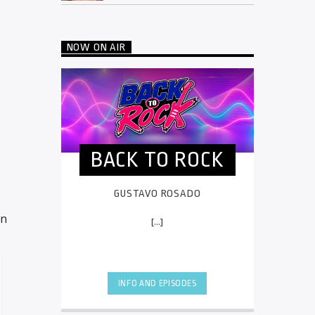
NOW ON AIR
BACK TO ROCK
GUSTAVO ROSADO
un
[...]
INFO AND EPISODES