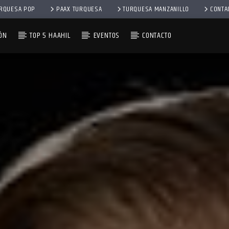
RQUESA POP
PAAX TURQUESA
TURQUESA MANZANILLO
CONTA
ÓN
TOP 5 HAAHIL
EVENTOS
CONTACTO