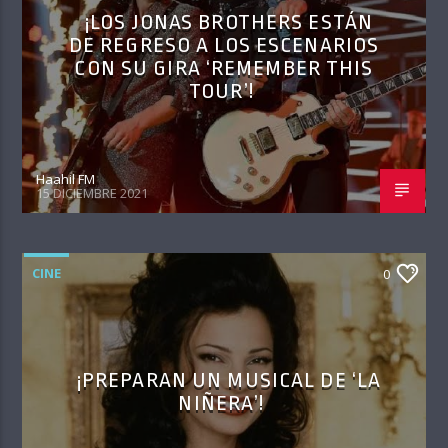
¡LOS JONAS BROTHERS ESTÁN
DE REGRESO A LOS ESCENARIOS
CON SU GIRA ‘REMEMBER THIS
TOUR’!
Haahil FM
15 DICIEMBRE 2021
CINE
0
¡PREPARAN UN MUSICAL DE ‘LA
NIÑERA’!