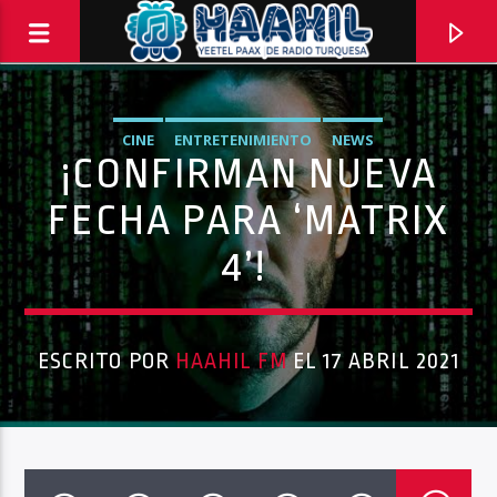
CINE
ENTRETENIMIENTO
NEWS
¡CONFIRMAN NUEVA
FECHA PARA ‘MATRIX
4’!
ESCRITO POR
HAAHIL FM
EL 17 ABRIL 2021
PROGRAMA ACTUAL
TOP TRENDING
10:00 AM
11:00 AM