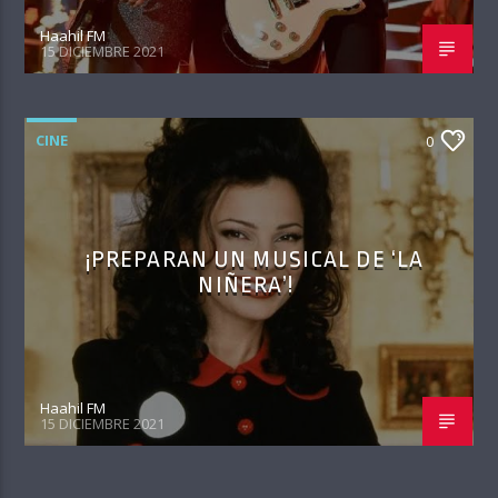
Haahil FM
15 DICIEMBRE 2021
CINE
0
¡PREPARAN UN MUSICAL DE ‘LA
NIÑERA’!
Haahil FM
15 DICIEMBRE 2021