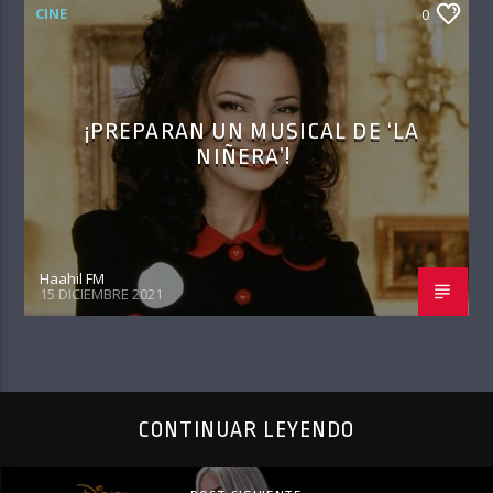
CINE
0
¡PREPARAN UN MUSICAL DE ‘LA
NIÑERA’!
Haahil FM
15 DICIEMBRE 2021
CONTINUAR LEYENDO