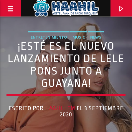
ENTRETENIMIENTO
MUSIC
NEWS
¡ESTÉ ES EL NUEVO
LANZAMIENTO DE LELE
PONS JUNTO A
GUAYANA!
ESCRITO POR
HAAHIL FM
EL 3 SEPTIEMBRE
PROGRAMA ACTUAL
2020
BACK TO ROCK
3:00 PM
5:00 PM