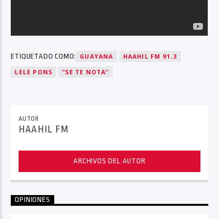
ETIQUETADO COMO:
GUAYANA
HAAHIL FM 91.3
LELE PONS
“SE TE NOTA”
AUTOR
HAAHIL FM
ARCHIVOS DEL AUTOR
OPINIONES