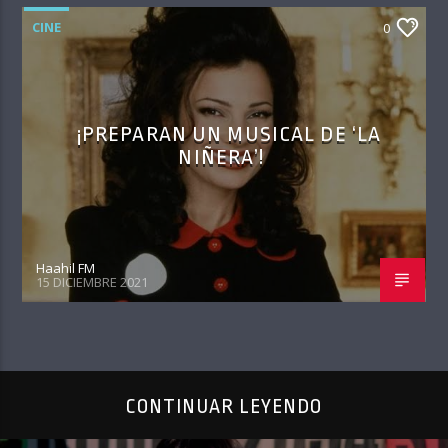
CINE
0
¡PREPARAN UN MUSICAL DE ‘LA
NIÑERA’!
Haahil FM
15 DICIEMBRE 2021
CONTINUAR LEYENDO