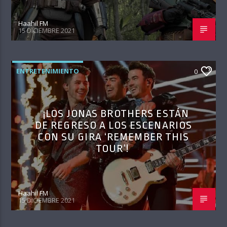
Haahil FM
15 DICIEMBRE 2021
ENTRETENIMIENTO
0
¡LOS JONAS BROTHERS ESTÁN
DE REGRESO A LOS ESCENARIOS
CON SU GIRA ‘REMEMBER THIS
TOUR’!
Haahil FM
15 DICIEMBRE 2021