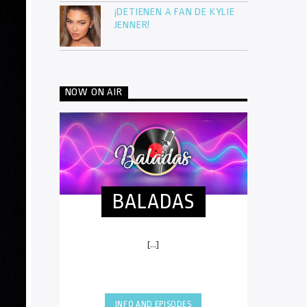
¡DETIENEN A FAN DE KYLIE
JENNER!
NOW ON AIR
BALADAS
[...]
INFO AND EPISODES