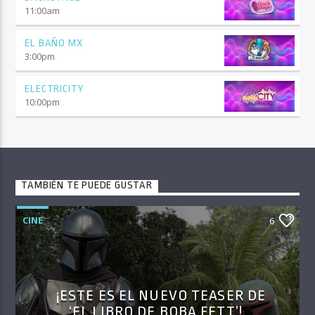
11:00
am
EL BAÑO MX
3:00
pm
ELECTRICITY
10:00
pm
TAMBIÉN TE PUEDE GUSTAR
CINE
6
¡ESTE ES EL NUEVO TEASER DE
‘EL LIBRO DE BOBA FETT’!