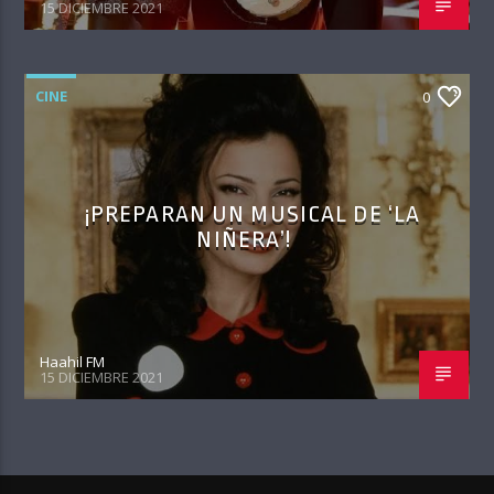
15 DICIEMBRE 2021
CINE
0
¡PREPARAN UN MUSICAL DE ‘LA
NIÑERA’!
Haahil FM
15 DICIEMBRE 2021