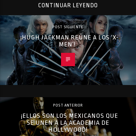
CONTINUAR LEYENDO
POST SIGUIENTE
¡HUGH JACKMAN REÚNE A LOS ‘X-
MEN’!
POST ANTERIOR
¡ELLOS SON LOS MEXICANOS QUE
SE UNEN A LA ACADEMIA DE
HOLLYWOOD!