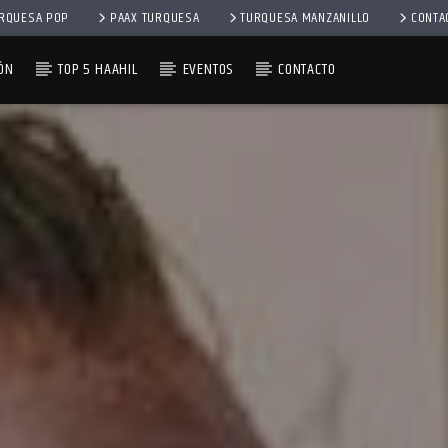
RQUESA POP
PAAX TURQUESA
TURQUESA MANZANILLO
CONTA
ÓN
TOP 5 HAAHIL
EVENTOS
CONTACTO