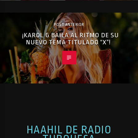
POST ANTERIOR
¡KAROL G BAILA AL RITMO DE SU
NUEVO TEMA TITULADO “X”!
HAAHIL DE RADIO