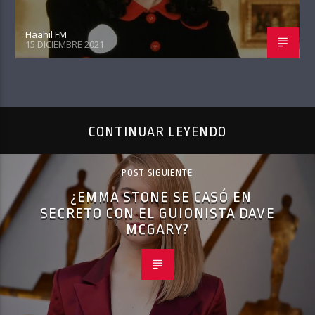
Haahil FM
15 DICIEMBRE 2021
CONTINUAR LEYENDO
POST SIGUIENTE
¿EMMA STONE SE CASÓ EN
SECRETO CON EL GUIONISTA DAVE
MCGARY?