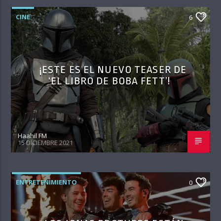
CINE
6
¡ESTE ES EL NUEVO TEASER DE
‘EL LIBRO DE BOBA FETT’!
Haahil FM
15 DICIEMBRE 2021
ENTRETENIMIENTO
0