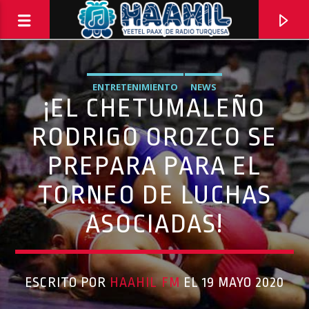
ENTRETENIMIENTO
NEWS
¡EL CHETUMALEÑO
RODRIGO OROZCO SE
PREPARA PARA EL
TORNEO DE LUCHAS
ASOCIADAS!
PROGRAMA ACTUAL
ESCRITO POR
HAAHIL FM
EL 19 MAYO 2020
PASAPORTE MUNDIAL
9:00 AM
10:00 AM