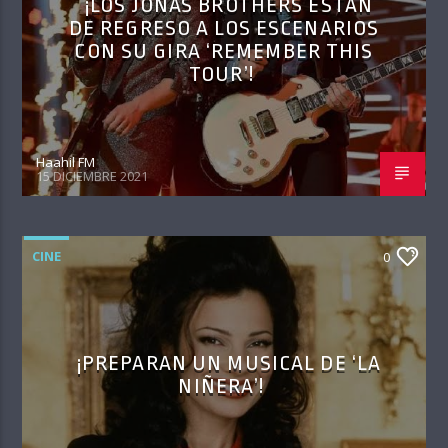
¡LOS JONAS BROTHERS ESTÁN
DE REGRESO A LOS ESCENARIOS
CON SU GIRA ‘REMEMBER THIS
TOUR’!
Haahil FM
15 DICIEMBRE 2021
CINE
0
¡PREPARAN UN MUSICAL DE ‘LA
NIÑERA’!