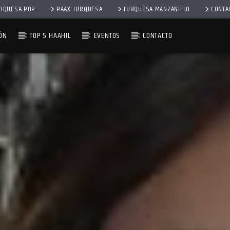
RQUESA POP
PAAX TURQUESA
TURQUESA MANZANILLO
CONTA
ÓN
TOP 5 HAAHIL
EVENTOS
CONTACTO