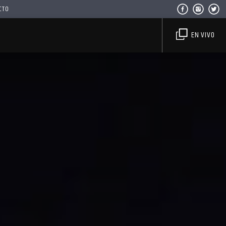
CTO
EN VIVO
Haahil FM