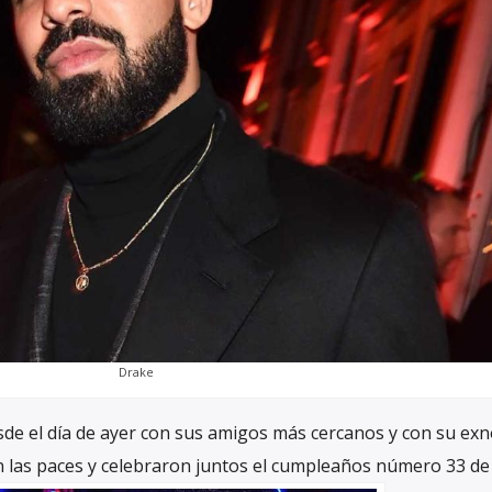
Drake
esde el día de ayer con sus amigos más cercanos y con su exn
n las paces y celebraron juntos el cumpleaños número 33 de