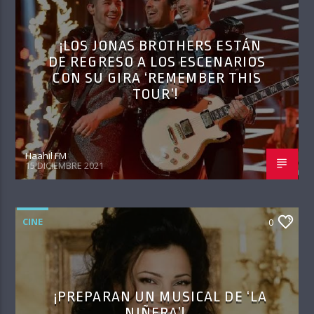
¡LOS JONAS BROTHERS ESTÁN
DE REGRESO A LOS ESCENARIOS
CON SU GIRA ‘REMEMBER THIS
TOUR’!
Haahil FM
15 DICIEMBRE 2021
CINE
0
¡PREPARAN UN MUSICAL DE ‘LA
NIÑERA’!