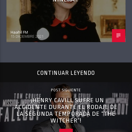
Haahil FM
15 DICIEMBRE 2021
CONTINUAR LEYENDO
POST SIGUIENTE
¡HENRY CAVILL SUFRE UN
ACCIDENTE DURANTE EL RODAJE DE
LA SEGUNDA TEMPORADA DE “THE
WITCHER”!