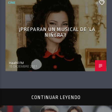
CINE
0
¡PREPARAN UN MUSICAL DE ‘LA
NIÑERA’!
Haahil FM
15 DICIEMBRE 2021
CONTINUAR LEYENDO