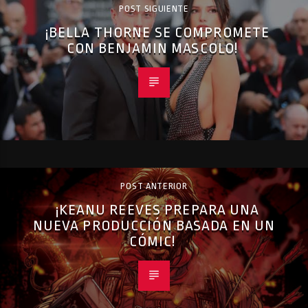
POST SIGUIENTE
¡BELLA THORNE SE COMPROMETE
CON BENJAMIN MASCOLO!
POST ANTERIOR
¡KEANU REEVES PREPARA UNA
NUEVA PRODUCCIÓN BASADA EN UN
CÓMIC!