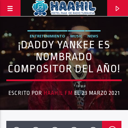
ENTRETENIMIENTO
MUSIC
NEWS
¡DADDY YANKEE ES
NOMBRADO
COMPOSITOR DEL AÑO!
ESCRITO POR
HAAHIL FM
EL 23 MARZO 2021
PROGRAMA ACTUAL
BACK TO ROCK
3:00 PM
5:00 PM