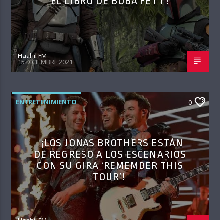
‘EL LIBRO DE BOBA FETT’!
Haahil FM
15 DICIEMBRE 2021
ENTRETENIMIENTO
0
¡LOS JONAS BROTHERS ESTÁN
DE REGRESO A LOS ESCENARIOS
CON SU GIRA ‘REMEMBER THIS
TOUR’!
Haahil FM