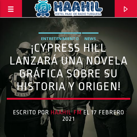
ENTRETENIMIENTO
NEWS
¡CYPRESS HILL
LANZARÁ UNA NOVELA
GRÁFICA SOBRE SU
HISTORIA Y ORIGEN!
ESCRITO POR
HAAHIL FM
EL 17 FEBRERO
PROGRAMA ACTUAL
2021
EL BAÑO MX
3:00 PM
5:00 PM