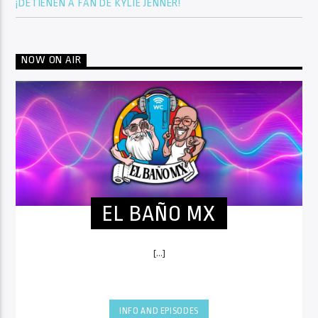
¡DETIENEN A FAN DE KYLIE JENNER!
NOW ON AIR
EL BAÑO MX
[...]
INFO AND EPISODES