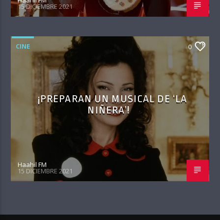
15 DICIEMBRE 2021
CINE
0
¡PREPARAN UN MUSICAL DE ‘LA
NIÑERA’!
Haahil FM
15 DICIEMBRE 2021