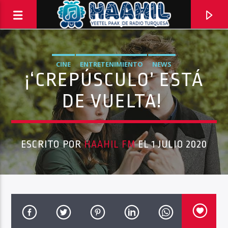
CINE
ENTRETENIMIENTO
NEWS
¡‘CREPÚSCULO’ ESTÁ
DE VUELTA!
ESCRITO POR
HAAHIL FM
EL 1 JULIO 2020
Haahil FM