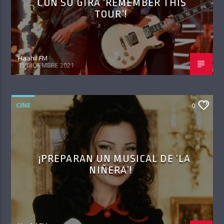
CON SU GIRA ‘REMEMBER THIS
TOUR’!
Haahil FM
15 DICIEMBRE 2021
CINE
0
¡PREPARAN UN MUSICAL DE ‘LA
NIÑERA’!