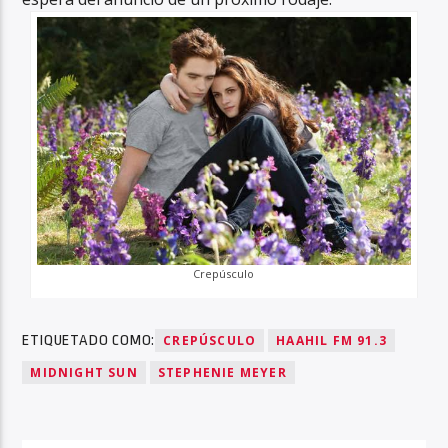
Crepúsculo
ETIQUETADO COMO:
CREPÚSCULO
HAAHIL FM 91.3
MIDNIGHT SUN
STEPHENIE MEYER