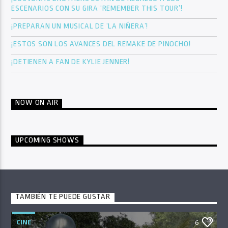
ESCENARIOS CON SU GIRA ‘REMEMBER THIS TOUR’!
¡PREPARAN UN MUSICAL DE ‘LA NIÑERA’!
¡ESTOS SON LOS AVANCES DEL REMAKE DE PINOCHO!
¡DETIENEN A FAN DE KYLIE JENNER!
NOW ON AIR
UPCOMING SHOWS
TAMBIÉN TE PUEDE GUSTAR
CINE
6