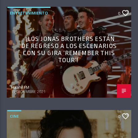
ENTRETENIMIENTO
0
¡LOS JONAS BROTHERS ESTÁN
DE REGRESO A LOS ESCENARIOS
CON SU GIRA ‘REMEMBER THIS
TOUR’!
Haahil FM
15 DICIEMBRE 2021
CINE
0