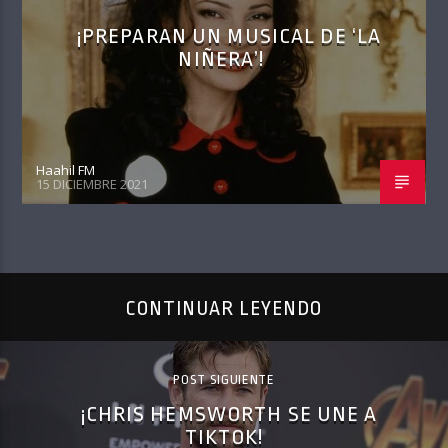
¡PREPARAN UN MUSICAL DE ‘LA
NIÑERA’!
Haahil FM
15 DICIEMBRE 2021
CONTINUAR LEYENDO
POST SIGUIENTE
¡CHRIS HEMSWORTH SE UNE A
TIKTOK!