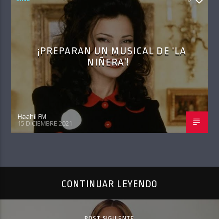
¡PREPARAN UN MUSICAL DE ‘LA
NIÑERA’!
Haahil FM
15 DICIEMBRE 2021
CONTINUAR LEYENDO
POST SIGUIENTE