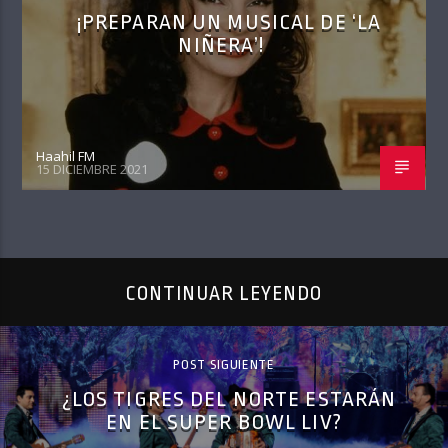
¡PREPARAN UN MUSICAL DE ‘LA
NIÑERA’!
Haahil FM
15 DICIEMBRE 2021
CONTINUAR LEYENDO
POST SIGUIENTE
¿LOS TIGRES DEL NORTE ESTARÁN
EN EL SUPER BOWL LIV?