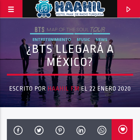
ENTRETENIMIENTO
MUSIC
NEWS
¿BTS LLEGARÁ A
MÉXICO?
ESCRITO POR
HAAHIL FM
EL 22 ENERO 2020
PROGRAMA ACTUAL
INFORMATIVO TURQUESA – 1RA EMISIÓN
6:30 AM
8:30 AM