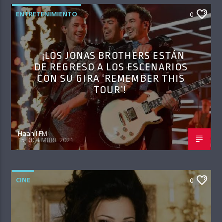
ENTRETENIMIENTO
0
¡LOS JONAS BROTHERS ESTÁN
DE REGRESO A LOS ESCENARIOS
CON SU GIRA ‘REMEMBER THIS
TOUR’!
Haahil FM
15 DICIEMBRE 2021
CINE
0