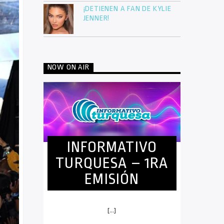
¡DETIENEN A FAN DE KYLIE
JENNER!
NOW ON AIR
INFORMATIVO
TURQUESA – 1RA
EMISIÓN
[...]