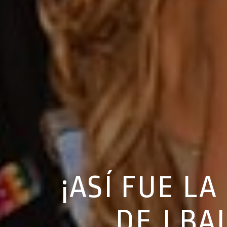
¡ASÍ FUE L
DE J BA