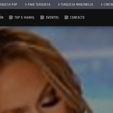
RQUESA POP
PAAX TURQUESA
TURQUESA MANZANILLO
CONTA
ÓN
TOP 5 HAAHIL
EVENTOS
CONTACTO
– 1RA EMISIÓN