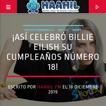
ENTRETENIMIENTO
MUSIC
NEWS
¡ASÍ CELEBRÓ BILLIE
EILISH SU
CUMPLEAÑOS NÚMERO
18!
ESCRITO POR
HAAHIL FM
EL 18 DICIEMBRE
PROGRAMA ACTUAL
2019
BALADAS
8:00 PM
10:00 PM