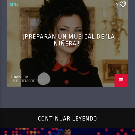
CINE
0
¡PREPARAN UN MUSICAL DE ‘LA
NIÑERA’!
Haahil FM
15 DICIEMBRE 2021
CONTINUAR LEYENDO