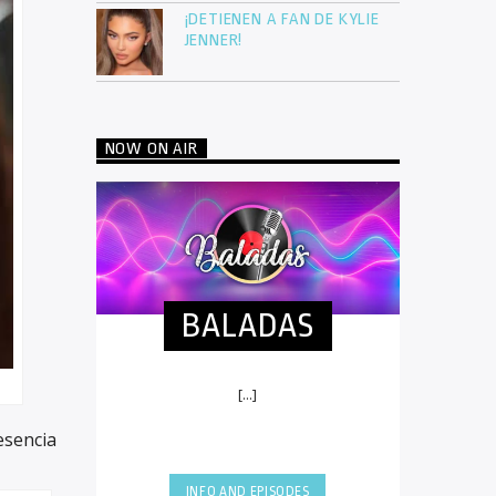
¡DETIENEN A FAN DE KYLIE
JENNER!
NOW ON AIR
BALADAS
[...]
esencia
INFO AND EPISODES