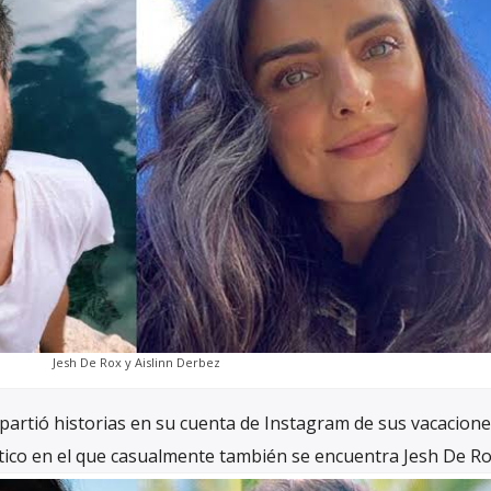
Jesh De Rox y Aislinn Derbez
partió historias en su cuenta de Instagram de sus vacacione
tico en el que casualmente también se encuentra Jesh De Ro