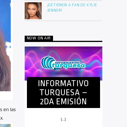
¡DETIENEN A FAN DE KYLIE
JENNER!
NOW ON AIR
INFORMATIVO
TURQUESA –
2DA EMISIÓN
s en las
x.
[...]