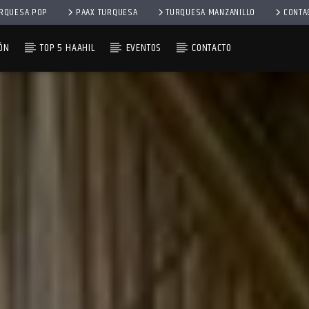
RQUESA POP
PAAX TURQUESA
TURQUESA MANZANILLO
CONTA
ÓN
TOP 5 HAAHIL
EVENTOS
CONTACTO
– 2DA EMISIÓN