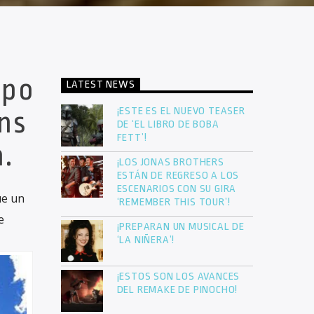
mpo
LATEST NEWS
¡ESTE ES EL NUEVO TEASER
ns
DE ‘EL LIBRO DE BOBA
FETT’!
.
¡LOS JONAS BROTHERS
ESTÁN DE REGRESO A LOS
ESCENARIOS CON SU GIRA
ue un
‘REMEMBER THIS TOUR’!
e
¡PREPARAN UN MUSICAL DE
‘LA NIÑERA’!
¡ESTOS SON LOS AVANCES
DEL REMAKE DE PINOCHO!