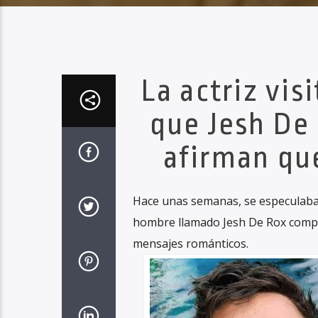
La actriz vi
que Jesh De 
afirman qu
Hace unas semanas, se especulaba
hombre llamado Jesh De Rox compar
mensajes románticos.