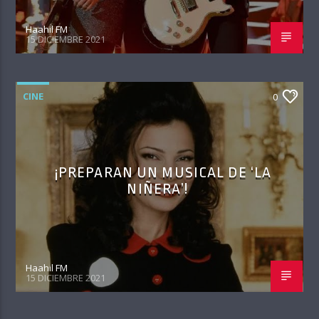
Haahil FM
15 DICIEMBRE 2021
CINE
0
¡PREPARAN UN MUSICAL DE ‘LA
NIÑERA’!
Haahil FM
15 DICIEMBRE 2021