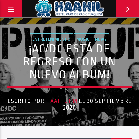
ENTRETENIMIENTO
MUSIC
NEWS
¡AC/DC ESTÁ DE
REGRESÓ CON UN
NUEVO ÁLBUM!
ESCRITO POR
HAAHIL FM
EL 30 SEPTIEMBRE
2020
PROGRAMA ACTUAL
PASAPORTE MUNDIAL
9:00 AM
10:00 AM