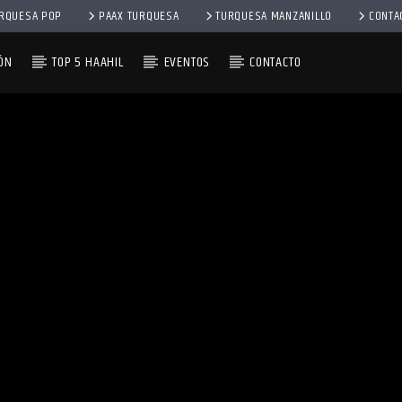
RQUESA POP
PAAX TURQUESA
TURQUESA MANZANILLO
CONTA
ÓN
TOP 5 HAAHIL
EVENTOS
CONTACTO