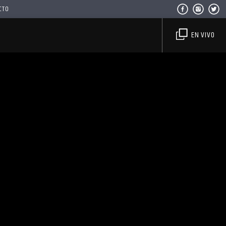
CTO
EN VIVO
Haahil FM