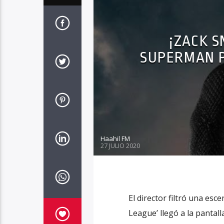
¡ZACK S
SUPERMAN P
Haahil FM
27 JULIO 2020
El director filtró una esc
League’ llegó a la pantal