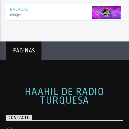
BALADAS
8:00
pm
PÁGINAS
HAAHIL DE RADIO
TURQUESA
CONTACTO