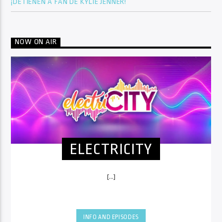
¡DETIENEN A FAN DE KYLIE JENNER!
NOW ON AIR
ELECTRICITY
[...]
INFO AND EPISODES