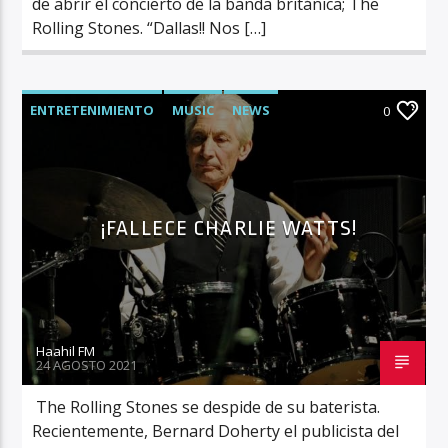
de abrir el concierto de la banda británica; The
Rolling Stones. ​“Dallas!! Nos […]
ENTRETENIMIENTO
MUSIC
NEWS
0
¡FALLECE CHARLIE WATTS!
Haahil FM
24 AGOSTO 2021
The Rolling Stones se despide de su baterista.
Recientemente, Bernard Doherty el publicista del