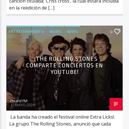
canción titulada; ‘Criss cross’, la cual estará incluida
en la reedición de […]
ENTRETENIMIENTO
MUSIC
NEWS
0
¡THE ROLLING STONES
COMPARTE CONCIERTOS EN
YOUTUBE!
Haahil FM
12 MAYO 2020
La banda ha creado el festival online Extra Licks!.
La grupo The Rolling Stones, anunció que cada