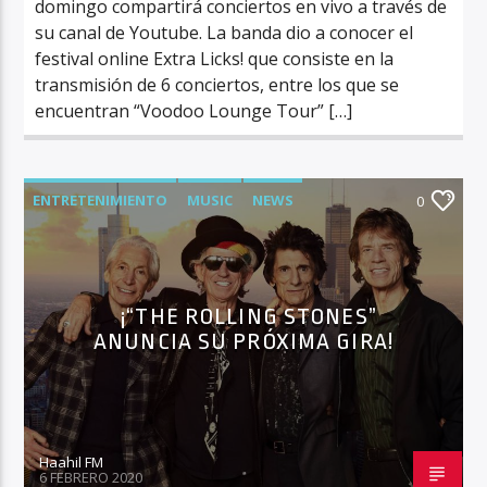
domingo compartirá conciertos en vivo a través de
su canal de Youtube. La banda dio a conocer el
festival online Extra Licks! que consiste en la
transmisión de 6 conciertos, entre los que se
encuentran “Voodoo Lounge Tour” […]
ENTRETENIMIENTO
MUSIC
NEWS
0
¡“THE ROLLING STONES”
ANUNCIA SU PRÓXIMA GIRA!
Haahil FM
6 FEBRERO 2020