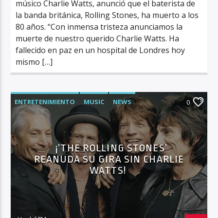
músico Charlie Watts, anunció que el baterista de
la banda británica, Rolling Stones, ha muerto a los
80 años. “Con inmensa tristeza anunciamos la
muerte de nuestro querido Charlie Watts. Ha
fallecido en paz en un hospital de Londres hoy
mismo […]
ENTRETENIMIENTO
MUSIC
NEWS
0
¡’THE ROLLING STONES’
REANUDA SU GIRA SIN CHARLIE
WATTS!