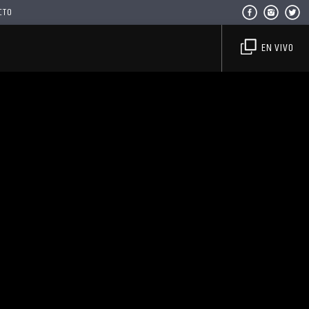
CTO
EN VIVO
Haahil FM