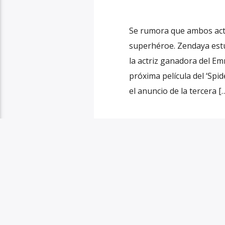
Se rumora que ambos actor
superhéroe. Zendaya estu
la actriz ganadora del Em
próxima película del ‘Spi
el anuncio de la tercera [
CINE
ENTRETENIMIENTO
NEWS