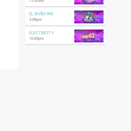
11:00
am
EL BAÑO MX
3:00
pm
ELECTRICITY
10:00
pm
0