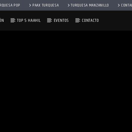
RQUESA POP
PAAX TURQUESA
TURQUESA MANZANILLO
CONTA
ÓN
TOP 5 HAAHIL
EVENTOS
CONTACTO