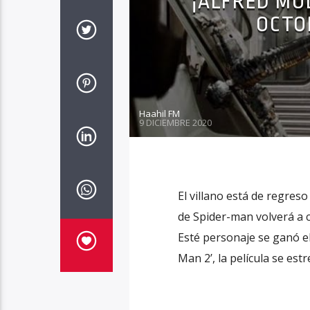
¡ALFRED MO
OCTO
Haahil FM
9 DICIEMBRE 2020
El villano está de regres
de Spider-man volverá a c
Esté personaje se ganó el
Man 2’, la película se est