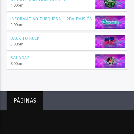
1:00
pm
INFORMATIVO TURQUESA – 2DA EMISIÓN
2:00
pm
BACK TO ROCK
3:00
pm
BALADAS
8:00
pm
PÁGINAS