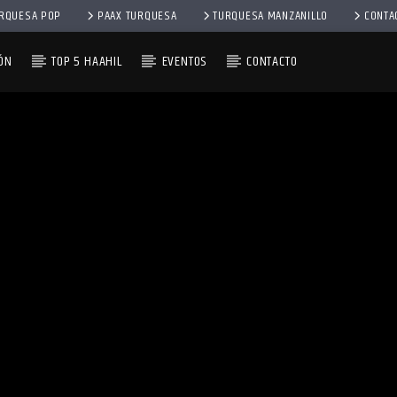
RQUESA POP
PAAX TURQUESA
TURQUESA MANZANILLO
CONTA
ÓN
TOP 5 HAAHIL
EVENTOS
CONTACTO