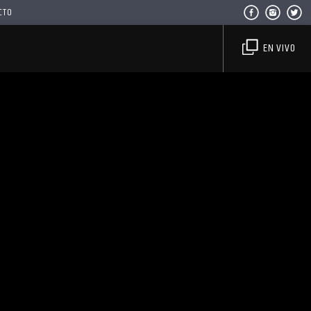
CTO
EN VIVO
Haahil FM