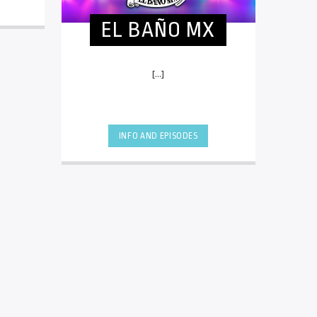
EL BAÑO MX
[...]
INFO AND EPISODES
UPCOMING SHOWS
EL BAÑO MX
3:00
pm
ELECTRICITY
10:00
pm