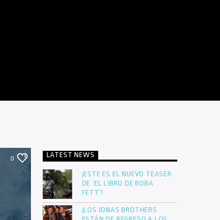
LATEST NEWS
0
¡ESTE ES EL NUEVO TEASER
DE ‘EL LIBRO DE BOBA
FETT’!
¡LOS JONAS BROTHERS
ESTÁN DE REGRESO A LOS